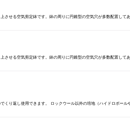
向上させる空気剪定鉢です。鉢の周りに円錐型の空気穴が多数配置して
向上させる空気剪定鉢です。鉢の周りに円錐型の空気穴が多数配置して
でくり返し使用できます。 ロックウール以外の培地（ハイドロボールや