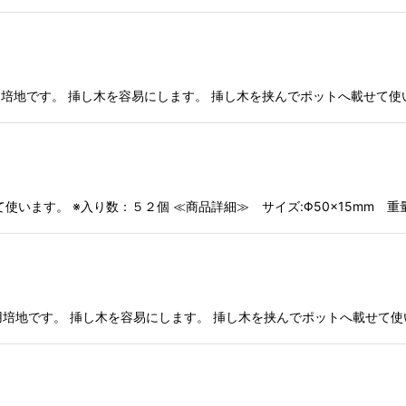
用培地です。 挿し木を容易にします。 挿し木を挟んでポットへ載せて使いま
います。 ※入り数：５２個 ≪商品詳細≫ サイズ:Φ50×15mm 重
用培地です。 挿し木を容易にします。 挿し木を挟んでポットへ載せて使いま