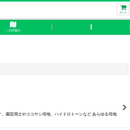
カート
ご利用案内
閉じる
す。園芸用土やココヤシ培地、ハイドロトーンなど あらゆる培地