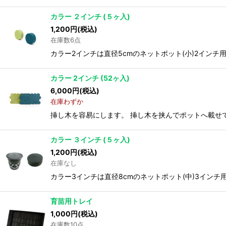
カラー ２インチ (５ヶ入)
1,200
円
(税込)
在庫数6点
カラー2インチは直径5cmのネットポット(小)2インチ
カラー 2インチ (52ヶ入)
6,000
円
(税込)
在庫わずか
挿し木を容易にします。 挿し木を挟んでポットへ載せて使
カラー ３インチ (５ヶ入)
1,200
円
(税込)
在庫なし
カラー3インチは直径8cmのネットポット(中)3インチ
育苗用トレイ
1,000
円
(税込)
在庫数10点