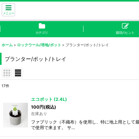
メニュー
カテゴリ
栽培のヒント
ホーム
>
ロックウール/培地/ポット
>
プランター/ポット/トレイ
プランター/ポット/トレイ
17
件
表示数
:
エコポット (2.4L)
100
円
(税込)
並び順
:
在庫あり
ファブリック（不織布）を使用し、特に地上用として最
で使用で来ます。 サ…