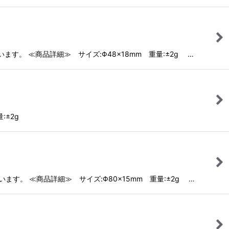
す。 ≪商品詳細≫ サイズ:Φ48×18mm 重量:±2g …
量:±2g
す。 ≪商品詳細≫ サイズ:Φ80×15mm 重量:±2g …