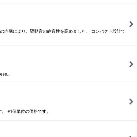
スの内臓により、駆動音の静音性を高めました。 コンパクト設計で
rese…
。 ※1個単位の価格です。