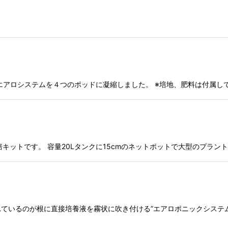
エアロシステムを４つのポッドに凝縮しました。 ※培地、肥料は付属し
した水耕栽培キットです。 容量20Lタンクに15cmのネットポットで大型のプラ
ているのが根に直接培養液を霧状に吹き付ける”エアロポニックシステム