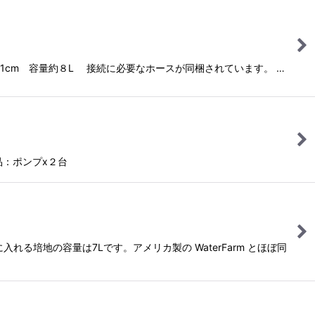
31cm 容量約８L 接続に必要なホースが同梱されています。 …
品：ポンプx２台
培地の容量は7Lです。アメリカ製の WaterFarm とほぼ同