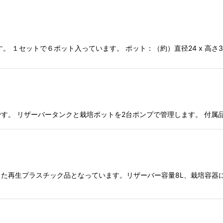
。 １セットで６ポット入っています。 ポット：（約）直径24 x 高さ
す。 リザーバータンクと栽培ポットを2台ポンプで管理します。 付属
再生プラスチック品となっています。リザーバー容量8L、栽培容器に入れる