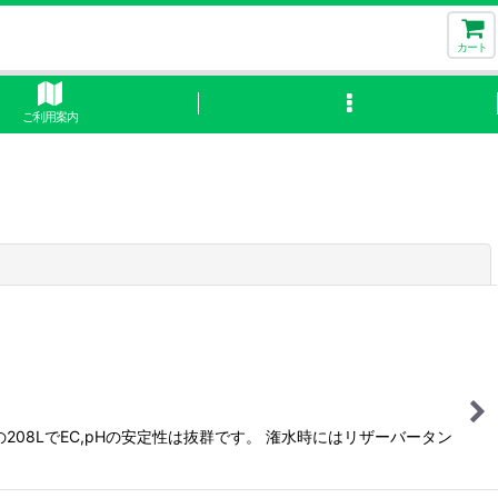
カート
ご利用案内
閉じる
8LでEC,pHの安定性は抜群です。 潅水時にはリザーバータン