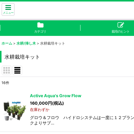
メニュー
カテゴリ
栽培のヒント
ホーム
>
水耕/挿し木
>
水耕栽培キット
水耕栽培キット
16
件
表示数
:
Active Aqua's Grow Flow
160,000
円
(税込)
並び順
:
在庫わずか
グロウ＆フロウ ハイドロシステムは一度に１２プラント
クよりサブ…