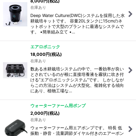
8,000
円
(税込)
在庫あり
Deep Water Culture(DWC)システムを採用した水
耕栽培キットです。 容量20Lタンクに15cmのネ
ットポットで大型のプラントに最適なシステムで
す。 •簡単組み立て •…
エアロポニック
18,000
円
(税込)
在庫あり
数ある水耕栽培システムの中で、一番効率が良い
とされているのが根に直接培養液を霧状に吹き付
ける”エアロポニックシステム”です。 しかしなが
らこの方法はシステムが大型化、複雑化する傾向
にあり、植物工場な…
ウォーターファーム用ポンプ
2,000
円
(税込)
在庫あり
ウォーターファーム用エアポンプです。 特長 低
振動・静音・流量調節ダイヤル付きのエアーポン