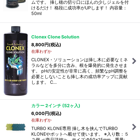
ムです。 挿し穂の切り口にほんの少しジェルを付
けるだけ！ 格段に成功率がUPします！ 内容量：
50ml
Clonex Clone Solution
8,800
円
(税込)
在庫わずか
CLONEX・ソリューションは挿し木に必要なミネ
ラルなどを多分に含み、根を爆発的に発生させま
す。 pHの安定性が非常に高く、頻繁なpH調整を
必要としないことも挿し木の成功率アップに貢献
します。 C…
カラー 2インチ (52ヶ入)
6,000
円
(税込)
在庫わずか
TURBO KLONE専用 挿し木を挟んでTURBO
KLONEやポットへ載せて使います。 ※入り数：５
２個 ≪商品詳細≫ サイズ:Φ50×15mm 重量: