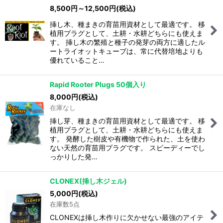
8,500
円
～12,500
円
(税込)
挿し木、種まきの育苗用資材として最適です。 移
植用プラグとして、土耕・水耕どちらにも使えま
す。 挿し木の繁殖と種子の発芽の両方に適したル
ートライオットキューブは、常に代替培地よりも
優れていること…
Rapid Rooter Plugs 50個入り
8,000
円
(税込)
在庫なし
挿し芽、種まきの育苗用資材として最適です。 移
植用プラグとして、土耕・水耕どちらにも使えま
す。 発酵した樹皮や有機物で作られた、土を使わ
ない天然の育苗用プラグです。 スピーディーでし
っかりした発…
CLONEX(挿し木ジェル)
5,000
円
(税込)
在庫数5点
CLONEXは挿し木作りに欠かせない最強のアイテ