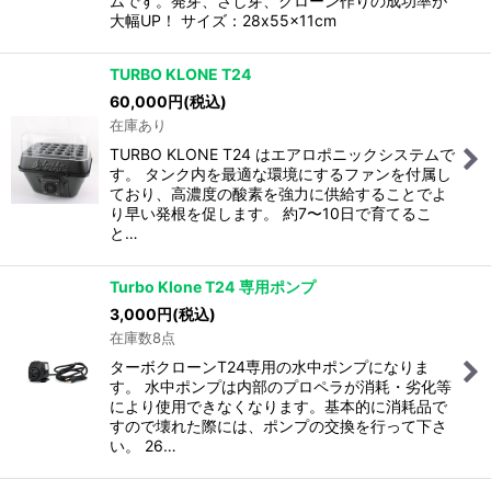
ムです。発芽、さし芽、クローン作りの成功率が
大幅UP！ サイズ：28x55x11cm
TURBO KLONE T24
60,000
円
(税込)
在庫あり
TURBO KLONE T24 はエアロポニックシステムで
す。 タンク内を最適な環境にするファンを付属し
ており、高濃度の酸素を強力に供給することでよ
り早い発根を促します。 約7〜10日で育てるこ
と…
Turbo Klone T24 専用ポンプ
3,000
円
(税込)
在庫数8点
ターボクローンT24専用の水中ポンプになりま
す。 水中ポンプは内部のプロペラが消耗・劣化等
により使用できなくなります。基本的に消耗品で
すので壊れた際には、ポンプの交換を行って下さ
い。 26…