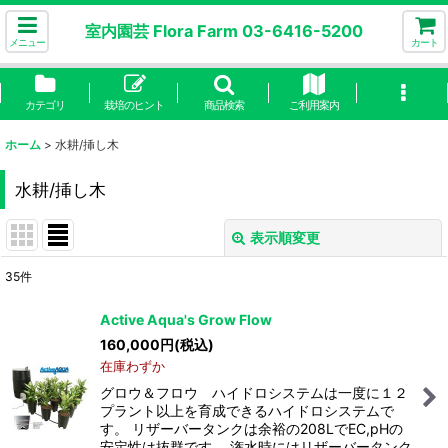
室内園芸 Flora Farm 03-6416-5200
メニュー
カート
カテゴリ
栽培のヒント
商品検索
ご利用案内
ホーム
>
水耕/挿し木
水耕/挿し木
表示順変更
閉じる
35
件
サブカテゴリ
:
Active Aqua's Grow Flow
160,000
円
(税込)
表示数
:
在庫わずか
グロウ＆フロウ ハイドロシステムは一度に１２
並び順
:
プラント以上を育成できるハイドロシステムで
す。 リザーバータンクは余裕の208LでEC,pHの
安定性は抜群です。 潅水時にはリザーバータンク