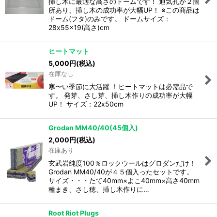
挿し木に最適な高さのドームです！ 通気孔が２箇
所あり、挿し木の成功率が大幅UP！ ※この商品は
ドーム(フタ)のみです。 ドームサイズ：
28x55x19(高さ)cm
ヒートマット
5,000
円
(税込)
在庫なし
寒〜い季節に大活躍 ！ヒートマットは必需品で
す。 発芽、さし芽、挿し木作りの成功率が大幅
UP！ サイズ：22x50cm
Grodan MM40/40(45個入)
2,000
円
(税込)
在庫あり
玄武岩純度100％ロックウールはグロダンだけ！
Grodan MM40/40が４５個入ったセットです。
サイズ・・・たて40mm×よこ40mm×高さ40mm
種まき、さし穂、挿し木作りに…
Root Riot Plugs