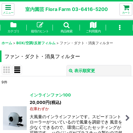
室内園芸 Flora Farm 03-6416-5200
メニュー
カート
カテゴリ
栽培のヒント
商品検索
ご利用案内
ホーム
>
BOX/空調/反射フィルム
>
ファン・ダクト・消臭フィルター
ファン・ダクト・消臭フィルター
表示順変更
閉じる
9
件
表示数
:
インラインファン100
20,000
円
(税込)
並び順
:
在庫わずか
大風量のインラインファンです。スピードコント
絞り込む
ローラーがついているので風量を調節でき 風音を
少なくできるので、環境に応じたセッティングが
可能です。 ハウジングがプラスチック製なので超