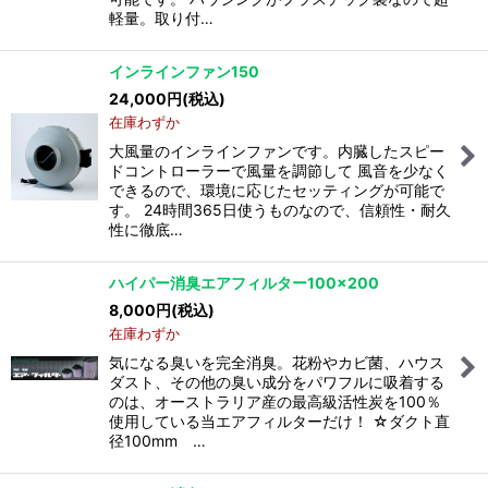
軽量。取り付…
インラインファン150
24,000
円
(税込)
在庫わずか
大風量のインラインファンです。内臓したスピー
ドコントローラーで風量を調節して 風音を少なく
できるので、環境に応じたセッティングが可能で
す。 24時間365日使うものなので、信頼性・耐久
性に徹底…
ハイパー消臭エアフィルター100×200
8,000
円
(税込)
在庫わずか
気になる臭いを完全消臭。花粉やカビ菌、ハウス
ダスト、その他の臭い成分をパワフルに吸着する
のは、オーストラリア産の最高級活性炭を100％
使用している当エアフィルターだけ！ ☆ダクト直
径100mm …