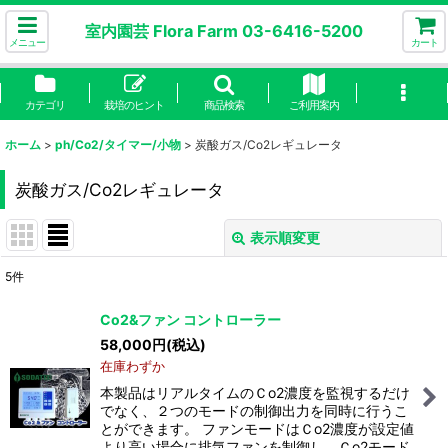
室内園芸 Flora Farm 03-6416-5200
メニュー
カート
カテゴリ
栽培のヒント
商品検索
ご利用案内
ホーム
>
ph/Co2/タイマー/小物
>
炭酸ガス/Co2レギュレータ
炭酸ガス/Co2レギュレータ
表示順変更
閉じる
5
件
表示数
:
Co2&ファン コントローラー
58,000
円
(税込)
並び順
:
在庫わずか
本製品はリアルタイムのＣo2濃度を監視するだけ
絞り込む
でなく、２つのモードの制御出力を同時に行うこ
とができます。 ファンモードはＣo2濃度が設定値
より高い場合に排気ファンを制御し、Ｃo2モード