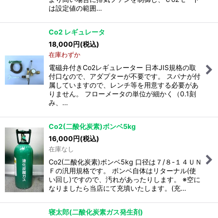
は設定値の範囲…
Co2 レギュレータ
18,000
円
(税込)
在庫わずか
電磁弁付きCo2レギュレーター 日本JIS規格の取
付口なので、アダプターが不要です。 スパナが付
属していますので、レンチ等を用意する必要があ
りません。 フローメータの単位が細かく（0.1刻
み、…
Co2(二酸化炭素)ボンベ5kg
16,000
円
(税込)
在庫なし
Co2(二酸化炭素)ボンベ5kg 口径は７/８-１４ＵＮ
Ｆの汎用規格です。 ボンベ自体はリターナル(使
い回し)ですので、汚れがあったりします。 ※空に
なりましたら当店にて充填いたします。(充…
寝太郎(二酸化炭素ガス発生剤)