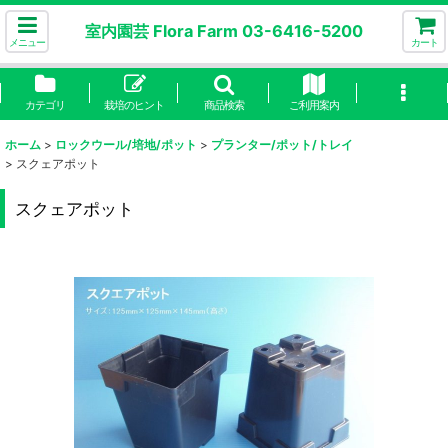
室内園芸 Flora Farm 03-6416-5200
メニュー
カート
カテゴリ
栽培のヒント
商品検索
ご利用案内
ホーム
>
ロックウール/培地/ポット
>
プランター/ポット/トレイ
>
スクェアポット
スクェアポット