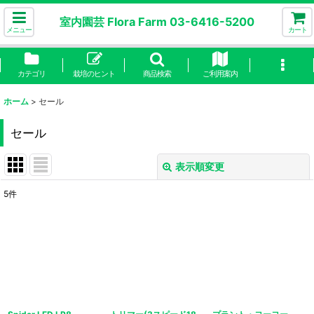
室内園芸 Flora Farm 03-6416-5200
メニュー
カート
カテゴリ
栽培のヒント
商品検索
ご利用案内
ホーム
>
セール
セール
表示順変更
閉じる
5
件
表示数
:
並び順
:
絞り込む